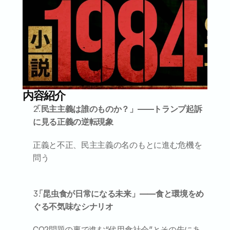
内容紹介
「民主主義は誰のものか？」——トランプ起訴
に見る正義の逆転現象
正義と不正、民主主義の名のもとに進む危機を
問う
 「昆虫食が日常になる未来」——食と環境をめ
ぐる不気味なシナリオ
CO2問題の裏で進む“代用食社会”とその先にあ