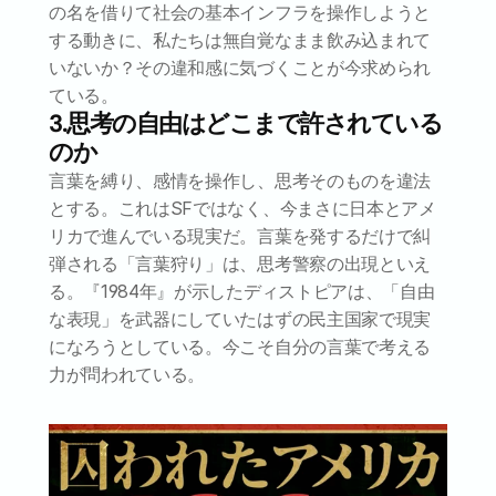
の名を借りて社会の基本インフラを操作しようと
する動きに、私たちは無自覚なまま飲み込まれて
いないか？その違和感に気づくことが今求められ
ている。
3.思考の自由はどこまで許されている
のか
言葉を縛り、感情を操作し、思考そのものを違法
とする。これはSFではなく、今まさに日本とアメ
リカで進んでいる現実だ。言葉を発するだけで糾
弾される「言葉狩り」は、思考警察の出現といえ
る。『1984年』が示したディストピアは、「自由
な表現」を武器にしていたはずの民主国家で現実
になろうとしている。今こそ自分の言葉で考える
力が問われている。