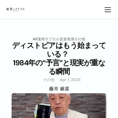
All
漫画サブカル
音楽
食
酒
その他
ディストピアはもう始まって
いる？  
1984年の“予言”と現実が重な
る瞬間
その他
Apr 1, 2023
藤井 厳喜