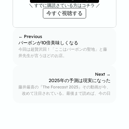
＼ すでに購読さている方はコチラ ／
今すぐ視聴する
← Previous
バーボンが10倍美味しくなる
今回は超贅沢回！「ここはバーボンの聖地」と藤
井先生が言うほどのお店。

オーナーの白井慎一さんとケニー鈴木さんとお届
け。1本数百万円超え、王道～お宝級まで続々登場
Next →
2025年の予測は現実になった
藤井厳喜の『The Forecast 2025』その動画が今、
改めて注目されている。最後まで読めば、今の日
本に何が起きているかが鮮明に見えてくる。