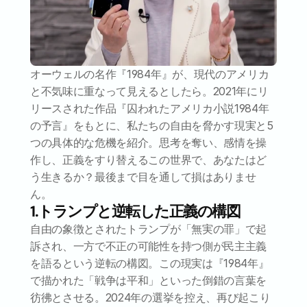
オーウェルの名作『1984年』が、現代のアメリカ
と不気味に重なって見えるとしたら。2021年にリ
リースされた作品『囚われたアメリカ小説1984年
の予言』をもとに、私たちの自由を脅かす現実と5
つの具体的な危機を紹介。思考を奪い、感情を操
作し、正義をすり替えるこの世界で、あなたはど
う生きるか？最後まで目を通して損はありませ
ん。
1.トランプと逆転した正義の構図
自由の象徴とされたトランプが「無実の罪」で起
訴され、一方で不正の可能性を持つ側が民主主義
を語るという逆転の構図。この現実は『1984年』
で描かれた「戦争は平和」といった倒錯の言葉を
彷彿とさせる。2024年の選挙を控え、再び起こり