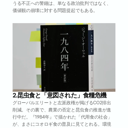
うる不正への警鐘は、単なる政治批判ではなく、
価値観の崩壊に対する問題提起でもある。
2.昆虫食と「意図された」食糧危機
グローバルエリートと左派政権が掲げるCO2排出
削減。その裏で、農業の否定と昆虫食の推進が進
行中だ。『1984年』で描かれた「代用食の社会」
が、まさにコオロギ食の普及に見てとれる。環境