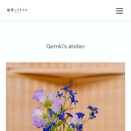
ギャラリー
Gemki's atelier