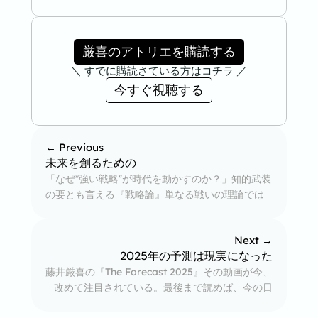
厳喜のアトリエを購読する
＼ すでに購読さている方はコチラ ／
今すぐ視聴する
← Previous
未来を創るための
「なぜ“強い戦略”が時代を動かすのか？」知的武装
の要とも言える『戦略論』単なる戦いの理論では
なく、人生、政治、経済、すべてに通じる「思考
の道具」としての戦略。その真髄を新しい視点か
Next →
ら紐解いていきます。
2025年の予測は現実になった
藤井厳喜の『The Forecast 2025』その動画が今、
改めて注目されている。最後まで読めば、今の日
本に何が起きているかが鮮明に見えてくる。