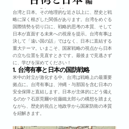
台湾と日本。その地理的な近さ以上に、歴史と戦
略に深く根ざした関係があります。台湾をめぐる
国際情勢を切り口に、戦略的思考の本質、そして
日本が直面する未来への視座を提示。台湾有事は
決して「遠い国の話」ではなく、日本に直結する
重大テーマ。いまこそ、国家戦略の視点から日本
の立ち位置を見直すときです。最後まで見逃さず
に、学びを深めてください！
1.  台湾有事と日本の国防戦略
米中の対立が激化する中、台湾は戦略上の最重要
拠点に。台湾有事は、沖縄・与那国を含む日本の
安全保障と直結します。日本が主体的にどう備え
るのか？石原莞爾や佐藤鐵太郎らの構想を踏まえ
ながら、歴史的視点と地政学から国家防衛の本質
を紐解きます。