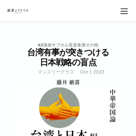
All
漫画サブカル
音楽
食
酒
その他
台湾有事が突きつける
日本戦略の盲点
マンスリークラス
Oct 1, 2023
藤井 厳喜