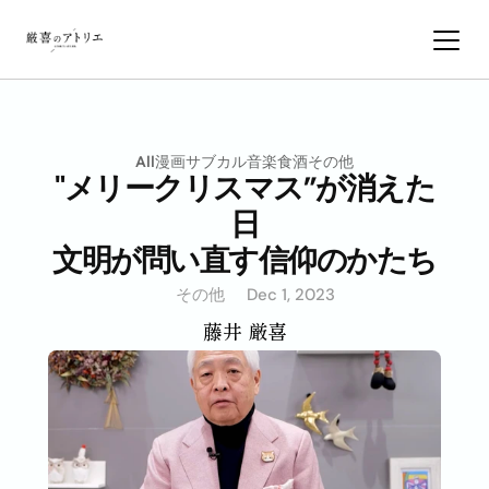
All
漫画サブカル
音楽
食
酒
その他
"メリークリスマス”が消えた
日
文明が問い直す信仰のかたち
その他
Dec 1, 2023
藤井 厳喜