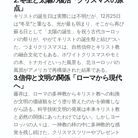
2. 冬至と太陽の復活「クリスマスの原
点」
キリストの誕生日は実際には不明だが、12月25日
は“冬至”と重なる。光が最も弱まり、そこから再び
蘇る日として「太陽の誕生」を祝う古代ヨーロッ
パの祭りが、やがてキリストの誕生祭と結びつい
た。つまりクリスマスは、自然信仰とキリスト教
の融合文化でもある。ホワイトクリスマスやモミ
の木、トナカイといった風景も、北ヨーロッパの
風習がアメリカで再構築された結果である。
3.信仰と文明の関係「ローマから現代
へ」
藤井は、ローマの多神教からキリスト教への転換
が文明の価値観をどう塗り替えたのかを俯瞰しな
がら語る。科学技術文明の発展は本来キリスト教
と必然の関係にあったわけではない。しかしヨー
ロッパの人々は、一神教の枠の中に多神教的な感
覚を残し続けた。クリスマスツリーやプレゼント