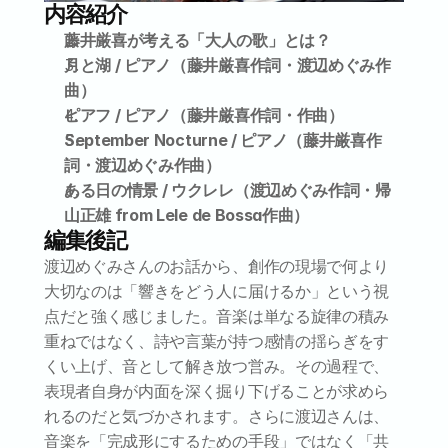
内容紹介
藤井厳喜が考える「大人の歌」とは？
月と湖 / ピアノ（藤井厳喜作詞・渡辺めぐみ作
曲）
ピアフ / ピアノ（藤井厳喜作詞・作曲）
September Nocturne / ピアノ（藤井厳喜作
詞・渡辺めぐみ作曲）
ある日の情景 / ウクレレ（渡辺めぐみ作詞・帰
山正雄 from Lele de Bossa作曲）
編集後記
渡辺めぐみさんのお話から、創作の現場で何より
大切なのは「響きをどう人に届けるか」という視
点だと強く感じました。音楽は単なる旋律の積み
重ねではなく、詩や言葉が持つ感情の揺らぎをす
くい上げ、音として解き放つ営み。その過程で、
表現者自身が内面を深く掘り下げることが求めら
れるのだと気づかされます。さらに渡辺さんは、
音楽を「完成形にするための手段」ではなく「共