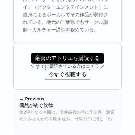
イ』（ビクターエンタテインメント）に
自身によるボーカルでその作品が収録さ
れている。地元の千葉県でもサークル講
師・カルチャー講師を務めている。
厳喜のアトリエを購読する
＼ すでに購読さている方はコチラ ／
今すぐ視聴する
← Previous
偶然が紡ぐ旋律
第2弾となる今回は、藤井厳喜の詩に作曲家・渡辺
めぐみさんが命を吹き込み、日常の中に潜む「出
会いと別れ」「平凡の尊さ」までもが音楽を通し
て語られるひととき。