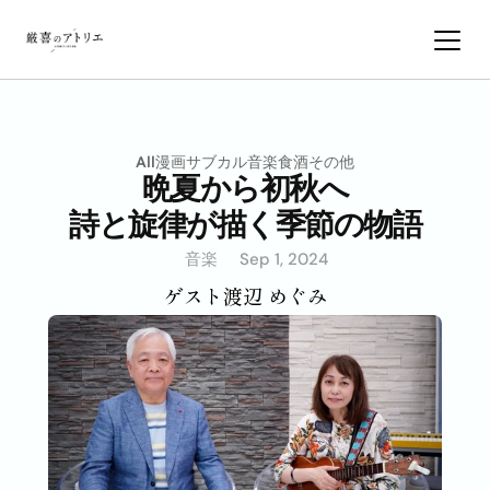
All
漫画サブカル
音楽
食
酒
その他
晩夏から初秋へ
詩と旋律が描く季節の物語
音楽
Sep 1, 2024
ゲスト
渡辺 めぐみ