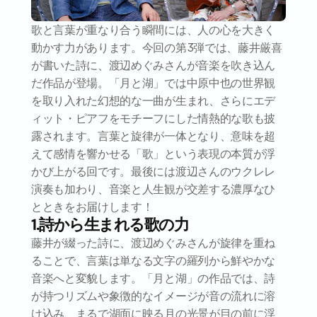
歌と言葉が重なり合う瞬間には、人の心を大きく
動かす力があります。今回の第3弾では、藤井厳喜
が書いた詩に、渡辺めぐみさんが音楽を吹き込ん
だ作品が登場。「月と湖」では中原中也の世界観
を取り入れた幻想的な一曲が生まれ、さらにエデ
ィット・ピアフをモチーフにした情熱的な歌も披
露されます。言葉と旋律が一体となり、意味を超
えて感情を響かせる「歌」という表現の本質が浮
かび上がる回です。最後には渡辺さんのウクレレ
演奏も加わり、音楽と人生観が交差する濃厚なひ
とときをお届けします！
1.詩から生まれる歌の力
藤井が綴った詩に、渡辺めぐみさんが旋律を重ね
ることで、言葉は単なる文字の羅列から鮮やかな
音楽へと変貌します。「月と湖」の作品では、詩
が持つリズムや象徴的なイメージが音の流れに溶
け込み、まるで湖面に映る月の光景が目の前に浮