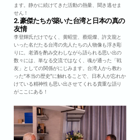
ます。静かに続けてきた活動の熱量、聞き逃せま
せん！
2. 豪傑たちが築いた台湾と日本の真の
友情
李登輝氏だけでなく、黄昭堂、蔡焜燦、許文龍と
いった名だたる台湾の先人たちの人物像も浮き彫
りに。老酒を酌み交わしながら語られる思い出の
数々には、単なる交流ではなく、魂が通った「戦
友」としての関係がにじみます。台湾人から教わ
った“本当の歴史”に触れることで、日本人が忘れか
けている精神性も思い出させてくれる貴重な語り
がここにある！