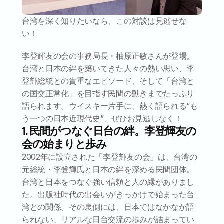
台湾を深く知りたいなら、この対談は見逃せな
い！
李登輝友の会の事務局長・柚原正敏さんが登場。
台湾と日本の絆を築いてきた人々の熱い思い、李
登輝総統との貴重なエピソード、そして「台湾と
の国交正常化」を目指す民間の動きまでたっぷり
語られます。ウイスキー片手に、熱く語られる“も
う一つの日本近現代史”、ぜひお見逃しなく！
1. 民間がつなぐ日台の絆。李登輝友の
会の始まりと歩み
2002年に設立された「李登輝友の会」は、台湾の
元総統・李登輝氏と日本の絆を深める民間団体。
台湾と日本をつなぐ強い信頼と人の縁がありまし
た。出版社時代の出会いがきっかけで始まった台
湾との関係。その裏側には、日本ではなかなか語
られない、リアルな日台交流の歩みが詰まってい