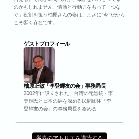
のかもしれません。情熱と行動力をもって「つな
ぐ」役割を担う柚原さんの姿は、まさに“今”だから
こそ響く存在です。
ゲストプロフィール
柚原正敏
「李登輝友の会」事務局長
2002年に設立された、台湾の元総統・李
登輝氏と日本の絆を深める民間団体「李
登輝友の会」の事務局長を務める。
厳喜のアトリエを購読する