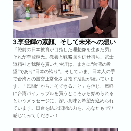
3.李登輝の素顔、そして未来への想い
『戦前の日本教育が目指した理想像を生きた男』
それが李登輝氏。教養と戦略眼を併せ持ち、武士
道精神と我慢を貫いた生涯は、まさに“台湾の希
望”であり“日本の誇り”。そしていま、日本人の手
で台湾との国交正常化を目指す活動が続いていま
す。「民間だからこそできること」を信じ、気軽
に台湾パイナップルを買うところから始められる
というメッセージに、深い意味と希望が込められ
ています。日台を結ぶ民間の力を、あなたもぜひ
感じてみてください！