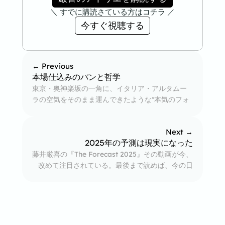
＼ すでに購読さている方はコチラ ／
今すぐ視聴する
← Previous
本場仕込みのパンと哲学
東京・奥神楽坂の一角に、イタリア・アルタムー
ラの空気をそのまま運んできたような“本気のフォ
カッチャ屋”がある。パン好きはもちろん、「人生
を楽しむヒント」が欲しい人にも読んでほしい内
Next →
容です。
2025年の予測は現実になった
藤井厳喜の『The Forecast 2025』その動画が今、
改めて注目されている。最後まで読めば、今の日
本に何が起きているかが鮮明に見えてくる。