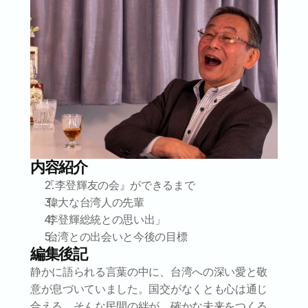
内容紹介
『李登輝友の会』ができるまで
 偉大な台湾人の先輩
 李登輝総統との思い出」
 台湾との出会いと今後の目標
編集後記
静かに語られる言葉の中に、台湾への深い愛と敬
意が息づいていました。国交がなくとも心は通じ
合える。そんな民間の絆が、確かな未来をつくる