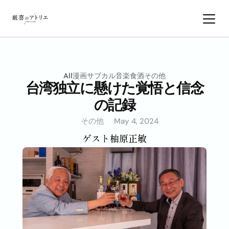
All
漫画サブカル
音楽
食
酒
その他
台湾独立に懸けた覚悟と信念
の記録
その他
May 4, 2024
ゲスト
柚原正敏